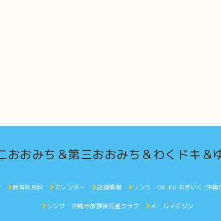
二おおみち＆第三おおみち＆わくドキ＆
せ
保育利用料
カレンダー
店舗情報
リンク OKIIKU おきいく(
リンク 沖縄市放課後児童クラブ
メールマガジン