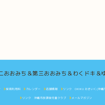
二おおみち＆第三おおみち＆わくドキ＆
せ
保育利用料
カレンダー
店舗情報
リンク OKIIKU おきいく(
リンク 沖縄市放課後児童クラブ
メールマガジン